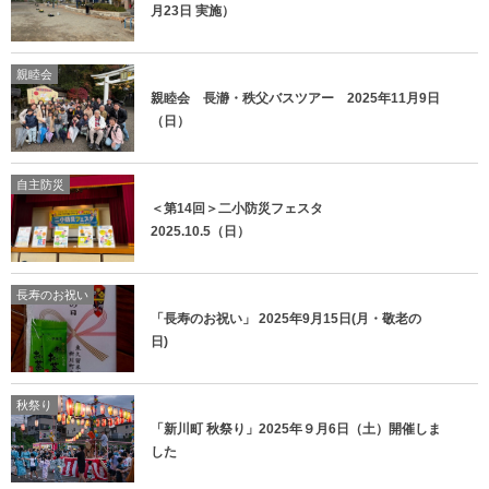
月23日 実施）
親睦会
親睦会 長瀞・秩父バスツアー 2025年11月9日
（日）
自主防災
＜第14回＞二小防災フェスタ
2025.10.5（日）
長寿のお祝い
「長寿のお祝い」 2025年9月15日(月・敬老の
日)
秋祭り
「新川町 秋祭り」2025年９月6日（土）開催しま
した