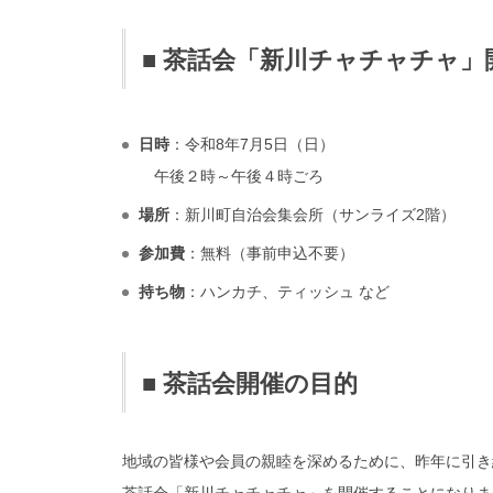
■ 茶話会「新川チャチャチャ」
日時
：令和8年7月5日（日）
午後２時～午後４時ごろ
場所
：新川町自治会集会所（サンライズ2階）
参加費
：無料（事前申込不要）
持ち物
：ハンカチ、ティッシュ など
■ 茶話会開催の目的
地域の皆様や会員の親睦を深めるために、昨年に引き
茶話会「新川チャチャチャ」を開催することになりま