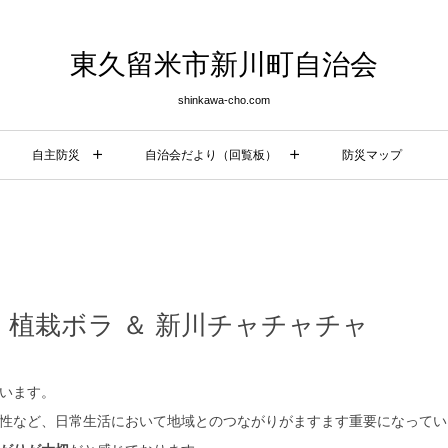
東久留米市新川町自治会
shinkawa-cho.com
自主防災
自治会だより（回覧板）
防災マップ
植栽ボラ ＆ 新川チャチャチャ
います。
性など、日常生活において地域とのつながりがますます重要になってい