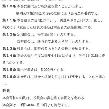
第１０条
本会に顧問及び相談役を置くことが出来る。
顧問及び相談役は役員の推薦により会長之を委嘱する。
第１１条
本会役員の任期は2年とし、再選をさまたげない。但し、
補欠により就任した役員の任期は前任者の残任期間とする。
第１２条
定期総会は、毎年1回開くものとする。
臨時総会は、随時必要あるとき開くものとする。
第１３条
役員会は、随時必要あるとき会長之を招集する。
第１４条
本会の会計年度は毎年4月1日に始まり、翌年3月31日に終
るものとする。
第１５条
慶弔見舞金は、5,000円とする。
第１６条
本会則は、総会の承認を得なければ変更することが出来な
い。
附 則
本会運営の細則は、役員会の議を経て会長之を定める。
本会則は、 昭和40年6月10日より施行する。