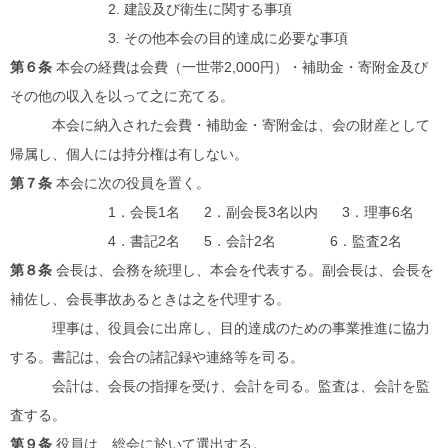
2. 建設及び衛生に関する事項
3. その他本会の目的達成に必要な事項
第６条
本会の経費は会費（一世帯2,000円）・補助金・寄附金及び
その他の収入を以って之に充てる。
本会に納入された会費・補助金・寄附金は、会の財産として
帰属し、個人には持分権は有しない。
第７条
本会に次の役員を置く。
1．会長1名 2．副会長3名以内 3．理事6名
4．書記2名 5．会計2名 6．監査2名
第８条
会長は、会務を統理し、本会を代表する。副会長は、会長を
補佐し、会長事故あるときは之を代理する。
理事は、役員会に出席し、目的達成のための事業推進に協力
する。書記は、会合の諸記録や連絡等を司る。
会計は、会長の指揮を受け、会計を司る。監査は、会計を監
査する。
第９条
役員は、総会に於いて選出する。