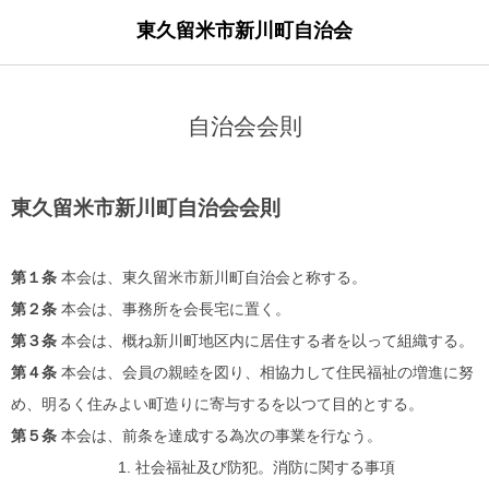
東久留米市新川町自治会
自治会会則
東久留米市新川町自治会会則
第１条
本会は、東久留米市新川町自治会と称する。
第２条
本会は、事務所を会長宅に置く。
第３条
本会は、概ね新川町地区内に居住する者を以って組織する。
第４条
本会は、会員の親睦を図り、相協力して住民福祉の増進に努
め、明るく住みよい町造りに寄与するを以つて目的とする。
第５条
本会は、前条を達成する為次の事業を行なう。
1. 社会福祉及び防犯。消防に関する事項