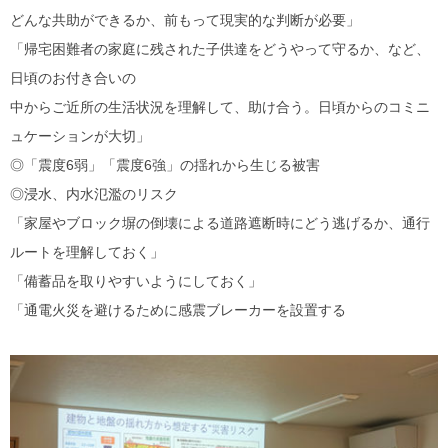
どんな共助ができるか、前もって現実的な判断が必要」
「帰宅困難者の家庭に残された子供達をどうやって守るか、など、
日頃のお付き合いの
中からご近所の生活状況を理解して、助け合う。日頃からのコミニ
ュケーションが大切」
◎「震度6弱」「震度6強」の揺れから生じる被害
◎浸水、内水氾濫のリスク
「家屋やブロック塀の倒壊による道路遮断時にどう逃げるか、通行
ルートを理解しておく」
「備蓄品を取りやすいようにしておく」
「通電火災を避けるために感震ブレーカーを設置する