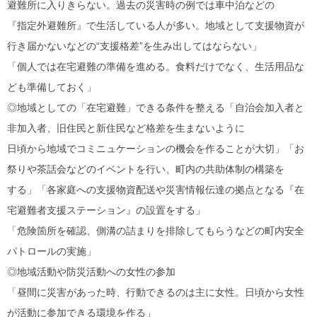
避難所に入りきらない。過去の災害時の例では車中泊などの
『指定外避難所』で生活している人が多い。地域として支援物資が
行き届かないなどの“支援格差”を生み出してはならない」
「個人では在宅避難の準備を進める。食料だけでなく、生活用品な
ども準備しておく」
◎地域としての「在宅避難」できる条件を整える「自治会加入者と
非加入者、旧住民と新住民など格差を生まないように
日頃から地域でコミニュケーションの機会を作ることが大切」「お
祭りや茶話会などのイベントを行い、町内の共助体制の構築を
する」「各家庭への支援物資配送や災害情報伝達の拠点となる『在
宅避難者支援ステーション』の設置をする」
「危険箇所を確認、側溝の詰まりを排除してもらうなどの町内安全
パトロールの実施」
◎地域活動や防災活動への女性の参加
「昼間に災害があった時、行動できるのは主に女性。日頃から女性
が活動に参加できる環境を作る」